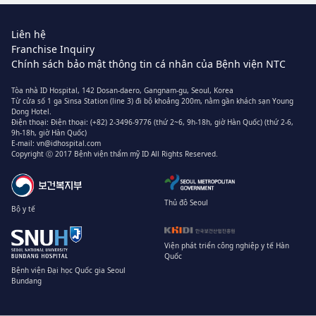
Liên hệ
Franchise Inquiry
Chính sách bảo mật thông tin cá nhân của Bệnh viện NTC
Tòa nhà ID Hospital, 142 Dosan-daero, Gangnam-gu, Seoul, Korea
Từ cửa số 1 ga Sinsa Station (line 3) đi bộ khoảng 200m, nằm gần khách sạn Young
Dong Hotel.
Điện thoại:
Điện thoại: (+82) 2-3496-9776 (thứ 2~6, 9h-18h, giờ Hàn Quốc)
(thứ 2-6,
9h-18h, giờ Hàn Quốc)
E-mail:
vn@idhospital.com
Copyright ⓒ 2017 Bệnh viện thẩm mỹ ID All Rights Reserved.
Thủ đô Seoul
Bộ y tế
Viện phát triển công nghiệp y tế Hàn
Quốc
Bệnh viện Đại học Quốc gia Seoul
Bundang