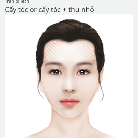
Trán bị lệch
Cấy tóc or cấy tóc + thu nhỏ