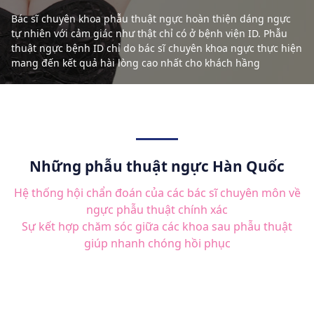
Bác sĩ chuyên khoa phẫu thuật ngực hoàn thiện dáng ngực
tự nhiên với cảm giác như thật chỉ có ở bệnh viện ID. Phẫu
thuật ngực bệnh ID chỉ do bác sĩ chuyên khoa ngực thực hiện
mang đến kết quả hài lòng cao nhất cho khách hầng
Những phẫu thuật ngực Hàn Quốc
Hệ thống hội chẩn đoán của các bác sĩ chuyên môn về
ngực phẫu thuật chính xác
Sự kết hợp chăm sóc giữa các khoa sau phẫu thuật
giúp nhanh chóng hồi phục