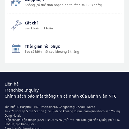
Không (có thể sinh hoạt bình thường sau 2~3 ngày)
Cắt chỉ
Sau khoảng 1 tuần
Thời gian hồi phục
Sẹo sẽ biến mất sau khoảng 6 tháng
Liên hệ
Franchise Inquiry
Chính sách bảo mật thông tin cá nhân của Bệnh viện NTC
Tòa nhà ID Hospital, 142 Dosan-daero, Gangnam-gu, Seoul, Korea
Từ cửa số 1 ga Sinsa Station (line 3) đi bộ khoảng 200m, nằm gần khách sạn Young
Dong Hotel.
Điện thoại:
Điện thoại: (+82) 2-3496-9776 (thứ 2~6, 9h-18h, giờ Hàn Quốc)
(thứ 2-6,
9h-18h, giờ Hàn Quốc)
E-mail:
vn@idhospital.com