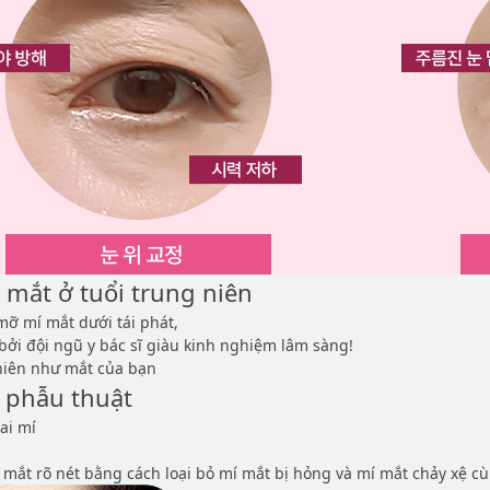
i mắt ở tuổi trung niên
mỡ mí mắt dưới tái phát,
bởi đội ngũ y bác sĩ giàu kinh nghiệm lâm sàng!
hiên như mắt của bạn
 phẫu thuật
ai mí
mắt rõ nét bằng cách loại bỏ mí mắt bị hỏng và mí mắt chảy xệ cù