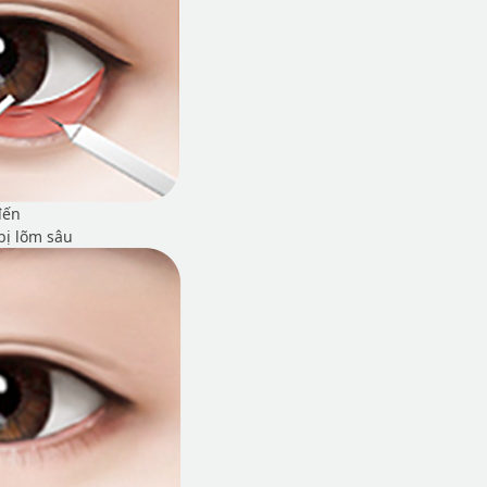
đến
bị lõm sâu