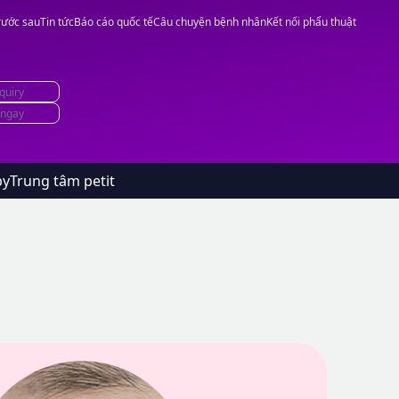
rước sau
Tin tức
Báo cáo quốc tế
Câu chuyện bệnh nhân
Kết nối phẩu thuật
quiry
 ngay
by
Trung tâm petit