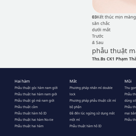
03
Kết thúc mịn màng
săn chắc
dưới mắt
Trước
&
Sau
phẫu thuật m
Ths.Bs CK1 Phạm T
Hai hàm
Mắt
Mũi
Phẫu thuật góc hàm nam giới
Phương pháp nhấn mí double
Thu gọn
Phẫu thuật hai hàm nam giới
lock
Phẫu th
Phẫu thuật gò má nam giới
Phương pháp phẫu thuật cắt mí
dùng si
Phẫu thuật cằm
bộ phận
Phẫu t
Phẫu thuật hàm hô ID
Đã đến lúc ngừng sử dụng mắt
mại bằ
Phẫu thuật hai hàm No-tie
một mí
Phẫu th
Phẫu thuật hai hàm
Phẫu thuật hàm hô ID