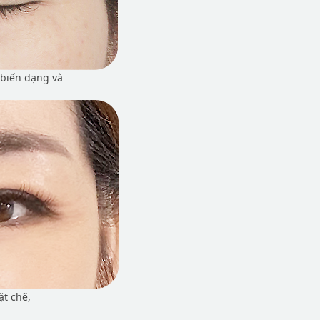
 biến dạng và
t chẽ,