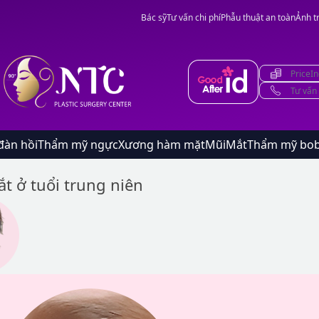
Bác sỹ
Tư vấn chi phí
Phẫu thuật an toàn
Ảnh t
PriceIn
Tư vấn
đàn hồi
Thẩm mỹ ngực
Xương hàm mặt
Mũi
Mắt
Thẩm mỹ bo
t ở tuổi trung niên