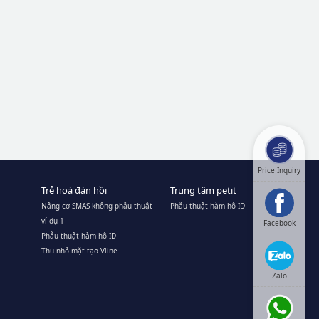
Price Inquiry
Trẻ hoá đàn hồi
Trung tâm petit
Nâng cơ SMAS không phẫu thuật
Phẫu thuật hàm hô ID
ví dụ 1
Facebook
Phẫu thuật hàm hô ID
Thu nhỏ mặt tạo Vline
Zalo