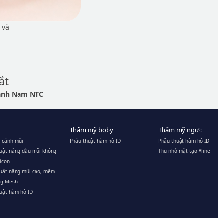
 và
ắt
hành Nam NTC
Thẩm mỹ boby
Thẩm mỹ ngực
 cánh mũi
Phẫu thuật hàm hô ID
Phẫu thuật hàm hô ID
uật nâng đầu mũi không
Thu nhỏ mặt tạo Vline
licon
huật nâng mũi cao, mềm
ng Mesh
uật hàm hô ID