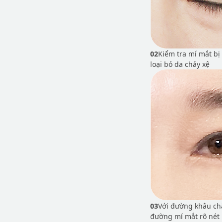
02
Kiểm tra mí mắt bị
loại bỏ da chảy xệ
03
Với đường khâu chặ
đường mí mắt rõ nét