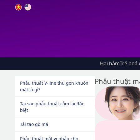
Hai hàm
Trẻ hoá 
Phẫu thuật mắ
Phẫu thuật V-line thu gọn khuôn
mặt là gì?
Tại sao phẫu thuật cằm lại đặc
biệt
Tái tạo gò má
Phẫu thuật mắt vi phẫu cho