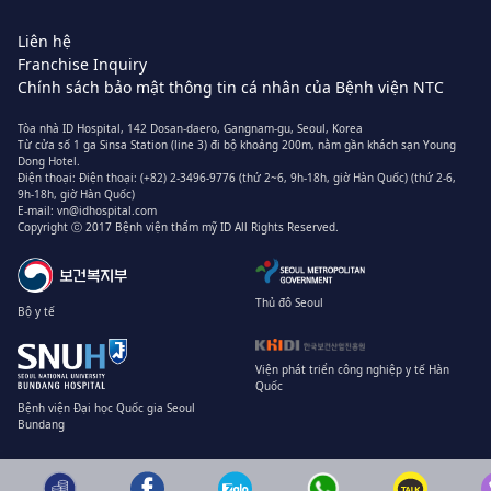
Liên hệ
Franchise Inquiry
Chính sách bảo mật thông tin cá nhân của Bệnh viện NTC
Tòa nhà ID Hospital, 142 Dosan-daero, Gangnam-gu, Seoul, Korea
Từ cửa số 1 ga Sinsa Station (line 3) đi bộ khoảng 200m, nằm gần khách sạn Young
Dong Hotel.
Điện thoại:
Điện thoại: (+82) 2-3496-9776 (thứ 2~6, 9h-18h, giờ Hàn Quốc)
(thứ 2-6,
9h-18h, giờ Hàn Quốc)
E-mail:
vn@idhospital.com
Copyright ⓒ 2017 Bệnh viện thẩm mỹ ID All Rights Reserved.
Thủ đô Seoul
Bộ y tế
Viện phát triển công nghiệp y tế Hàn
Quốc
Bệnh viện Đại học Quốc gia Seoul
Bundang